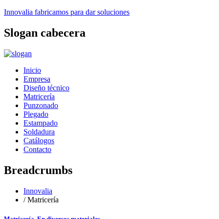
Innovalia
fabricamos para dar soluciones
Slogan
cabecera
Inicio
Empresa
Diseño técnico
Matricería
Punzonado
Plegado
Estampado
Soldadura
Catálogos
Contacto
Breadcrumbs
Innovalia
/
Matricería
Matricería. En diversos materiales