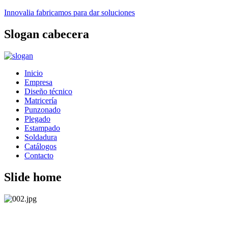
Innovalia
fabricamos para dar soluciones
Slogan
cabecera
Inicio
Empresa
Diseño técnico
Matricería
Punzonado
Plegado
Estampado
Soldadura
Catálogos
Contacto
Slide
home